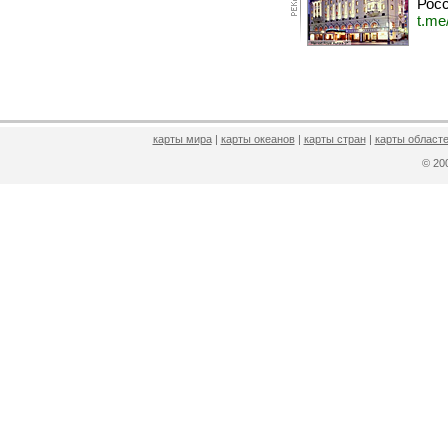
Росс
t.me
карты мира
|
карты океанов
|
карты стран
|
карты областе
© 2