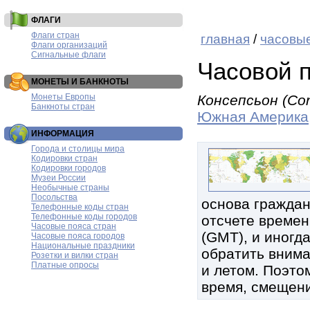
ФЛАГИ
Флаги стран
главная
/
часовые
Флаги организаций
Сигнальные флаги
Часовой 
МОНЕТЫ И БАНКНОТЫ
Монеты Европы
Консепсьон (Co
Банкноты стран
Южная Америка
ИНФОРМАЦИЯ
Города и столицы мира
Кодировки стран
Кодировки городов
Музеи России
Необычные страны
Посольства
основа граждан
Телефонные коды стран
Телефонные коды городов
отсчете времен
Часовые пояса стран
(GMT), и иногд
Часовые пояса городов
Национальные праздники
обратить внима
Розетки и вилки стран
Платные опросы
и летом. Поэтом
время, смещени