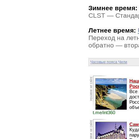
Зимнее время:
CLST — Стандар
Летнее время:
Переход на летн
обратно — втора
Часовые пояса Чили
Нац
Рос
Все
дос
Рос
объе
t.me/int360
Сам
Куда
пару