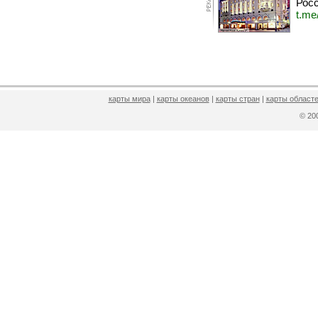
Росс
t.me
карты мира
|
карты океанов
|
карты стран
|
карты областе
© 2