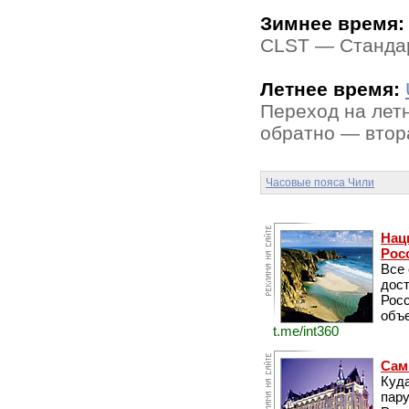
Зимнее время:
CLST — Стандар
Летнее время:
Переход на летн
обратно — втора
Часовые пояса Чили
Нац
Рос
Все
дос
Рос
объе
t.me/int360
Сам
Куда
пару