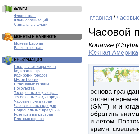
ФЛАГИ
Флаги стран
главная
/
часовые
Флаги организаций
Сигнальные флаги
Часовой 
МОНЕТЫ И БАНКНОТЫ
Монеты Европы
Койайке (Coyhai
Банкноты стран
Южная Америка
ИНФОРМАЦИЯ
Города и столицы мира
Кодировки стран
Кодировки городов
Музеи России
Необычные страны
Посольства
основа граждан
Телефонные коды стран
Телефонные коды городов
отсчете времен
Часовые пояса стран
(GMT), и иногд
Часовые пояса городов
Национальные праздники
обратить внима
Розетки и вилки стран
Платные опросы
и летом. Поэтом
время, смещени