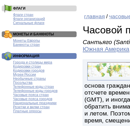
ФЛАГИ
Флаги стран
главная
/
часовые
Флаги организаций
Сигнальные флаги
Часовой п
МОНЕТЫ И БАНКНОТЫ
Монеты Европы
Сантьяго (Santi
Банкноты стран
Южная Америка
ИНФОРМАЦИЯ
Города и столицы мира
Кодировки стран
Кодировки городов
Музеи России
Необычные страны
Посольства
основа граждан
Телефонные коды стран
Телефонные коды городов
отсчете времен
Часовые пояса стран
(GMT), и иногд
Часовые пояса городов
Национальные праздники
обратить внима
Розетки и вилки стран
Платные опросы
и летом. Поэтом
время, смещени