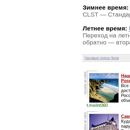
Зимнее время:
CLST — Стандар
Летнее время:
Переход на летн
обратно — втора
Часовые пояса Чили
Нац
Рос
Все
дос
Рос
объе
t.me/int360
Сам
Куда
пару