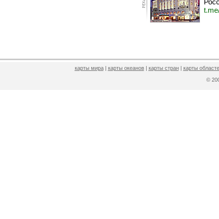
Росс
t.me
карты мира
|
карты океанов
|
карты стран
|
карты областе
© 2