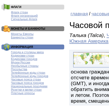
ФЛАГИ
Флаги стран
главная
/
часовые
Флаги организаций
Сигнальные флаги
Часовой п
МОНЕТЫ И БАНКНОТЫ
Монеты Европы
Талька (Talca)
,
Банкноты стран
Южная Америка
ИНФОРМАЦИЯ
Города и столицы мира
Кодировки стран
Кодировки городов
Музеи России
Необычные страны
Посольства
основа граждан
Телефонные коды стран
Телефонные коды городов
отсчете времен
Часовые пояса стран
(GMT), и иногд
Часовые пояса городов
Национальные праздники
обратить внима
Розетки и вилки стран
Платные опросы
и летом. Поэтом
время, смещени