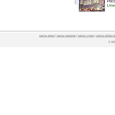
Росс
t.me
карты мира
|
карты океанов
|
карты стран
|
карты областе
© 2