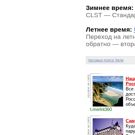
Зимнее время:
CLST — Стандар
Летнее время:
Переход на летн
обратно — втора
Часовые пояса Чили
Нац
Рос
Все
дос
Рос
объе
t.me/int360
Сам
Куда
пару