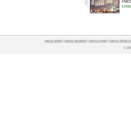
Росс
t.me
карты мира
|
карты океанов
|
карты стран
|
карты областе
© 2