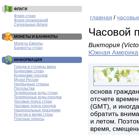
ФЛАГИ
Флаги стран
главная
/
часовые
Флаги организаций
Сигнальные флаги
Часовой 
МОНЕТЫ И БАНКНОТЫ
Монеты Европы
Виктория (Victor
Банкноты стран
Южная Америка
ИНФОРМАЦИЯ
Города и столицы мира
Кодировки стран
Кодировки городов
Музеи России
Необычные страны
Посольства
основа граждан
Телефонные коды стран
Телефонные коды городов
отсчете времен
Часовые пояса стран
(GMT), и иногд
Часовые пояса городов
Национальные праздники
обратить внима
Розетки и вилки стран
Платные опросы
и летом. Поэтом
время, смещени