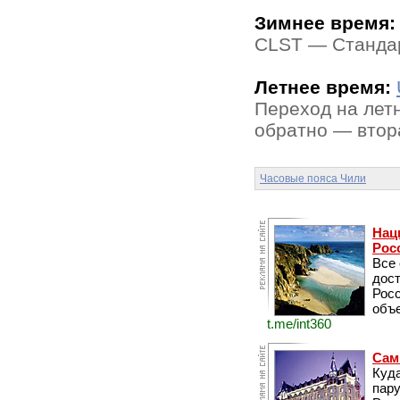
Зимнее время:
CLST — Стандар
Летнее время:
Переход на летн
обратно — втора
Часовые пояса Чили
Нац
Рос
Все
дос
Рос
объе
t.me/int360
Сам
Куда
пару