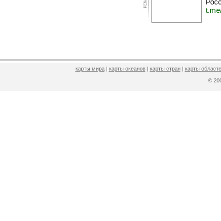
Росс
t.me
карты мира
|
карты океанов
|
карты стран
|
карты областе
© 2