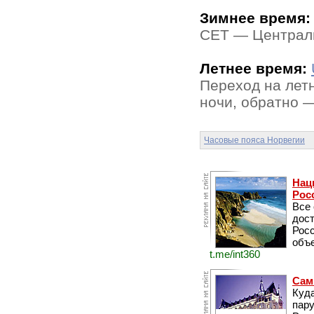
Зимнее время:
CET — Централь
Летнее время:
Переход на лет
ночи, обратно —
Часовые пояса Норвегии
Нац
Рос
Все
дос
Рос
объе
t.me/int360
Сам
Куда
пару