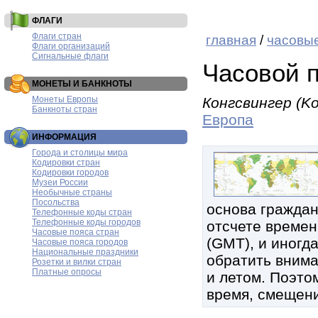
ФЛАГИ
Флаги стран
главная
/
часовые
Флаги организаций
Сигнальные флаги
Часовой п
МОНЕТЫ И БАНКНОТЫ
Монеты Европы
Конгсвингер (Ko
Банкноты стран
Европа
ИНФОРМАЦИЯ
Города и столицы мира
Кодировки стран
Кодировки городов
Музеи России
Необычные страны
Посольства
основа граждан
Телефонные коды стран
Телефонные коды городов
отсчете времен
Часовые пояса стран
(GMT), и иногд
Часовые пояса городов
Национальные праздники
обратить внима
Розетки и вилки стран
Платные опросы
и летом. Поэтом
время, смещени