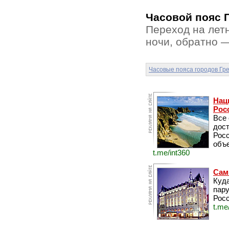
Часовой пояс Г
Переход на лет
ночи, обратно —
Часовые пояса городов Гр
Нац
Рос
Все
дос
Рос
объе
t.me/int360
Сам
Куда
пару
Росс
t.me