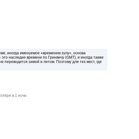
я, иногда именуемое «временем зулу», основа
это наследие времени по Гринвичу (GMT), и иногда также
 переводится зимой и летом. Поэтому для тех мест, где
тября в 1 ночи.