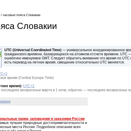
/ часовые пояса Словакии
яса Словакии
UTC (Universal Coordinated Time)
— универсальное координированное врем
гражданского времени, базирующееся на атомном отсчете времени. UTC — 
ошибочно именуемое GMT. Следует обратить внимание что время по UTC не
есть перевод на летнее время, смещение относительно UTC меняется.
TC+1
ое время (Central Europe Time)
тнее время):
UTC+2
последнее воскресенье марта в 1 ночи, обратно — последнее воскресенье ок
овакии
ональные парки, заповедник и заказники России
самые лучшие природные достопримечательности и
ресные места России. Подробное описание всех