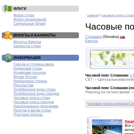
ФЛАГИ
Флаги стран
главная
/
часовые пояса стран
Флаги организаций
Сигнальные флаги
Часовые по
МОНЕТЫ И БАНКНОТЫ
Словакия
(Slovakia)
Европа
Монеты Европы
Банкноты стран
ИНФОРМАЦИЯ
Города и столицы мира
Кодировки стран
Кодировки городов
Часовой пояс Словакии:
U
Музеи России
CET — Центральноевропейск
Необычные страны
Посольства
Часовой пояс Словакии (ле
Телефонные коды стран
Переход на летнее время — 
Телефонные коды городов
Часовые пояса стран
Часовые пояса городов
Часовые пояса городов Сл
Национальные праздники
Розетки и вилки стран
Платные опросы
Наци
Все 
инте