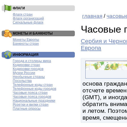
ФЛАГИ
Флаги стран
главная
/
часовые
Флаги организаций
Сигнальные флаги
Часовые 
МОНЕТЫ И БАНКНОТЫ
Монеты Европы
Сербия и Черно
Банкноты стран
Европа
ИНФОРМАЦИЯ
Города и столицы мира
Кодировки стран
Кодировки городов
Музеи России
Необычные страны
Посольства
основа граждан
Телефонные коды стран
Телефонные коды городов
отсчете времен
Часовые пояса стран
(GMT), и иногд
Часовые пояса городов
Национальные праздники
обратить внима
Розетки и вилки стран
Платные опросы
и летом. Поэтом
время, смещени