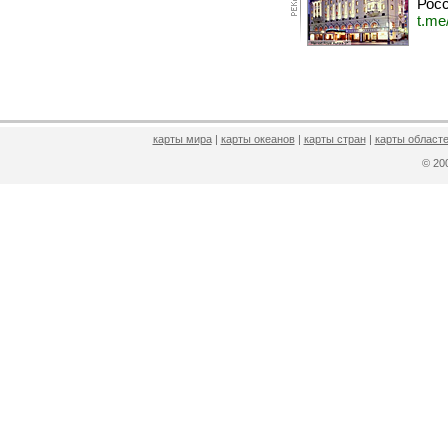
Росс
t.me
карты мира
|
карты океанов
|
карты стран
|
карты областе
© 2