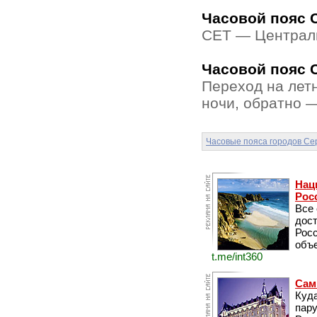
Часовой пояс 
CET — Централь
Часовой пояс С
Переход на лет
ночи, обратно —
Часовые пояса городов Се
Нац
Рос
Все
дос
Рос
объе
t.me/int360
Сам
Куда
пару