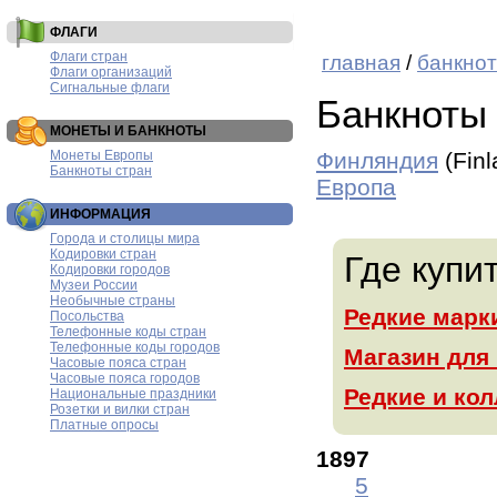
ФЛАГИ
Флаги стран
главная
/
банкнот
Флаги организаций
Сигнальные флаги
Банкноты
МОНЕТЫ И БАНКНОТЫ
Монеты Европы
Финляндия
(Fin
Банкноты стран
Европа
ИНФОРМАЦИЯ
Города и столицы мира
Кодировки стран
Где купи
Кодировки городов
Музеи России
Необычные страны
Редкие марк
Посольства
Телефонные коды стран
Телефонные коды городов
Магазин для
Часовые пояса стран
Часовые пояса городов
Редкие и ко
Национальные праздники
Розетки и вилки стран
Платные опросы
1897
5