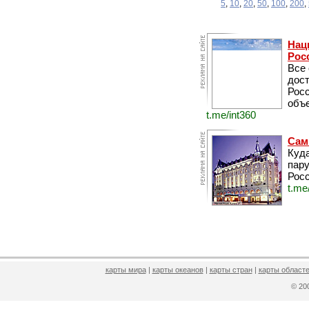
5
,
10
,
20
,
50
,
100
,
200
,
Нац
Рос
Все
дос
Рос
объе
t.me/int360
Сам
Куда
пару
Росс
t.me
карты мира
|
карты океанов
|
карты стран
|
карты областе
© 2