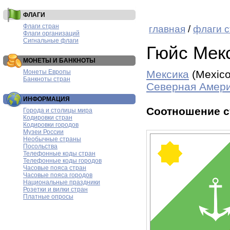
ФЛАГИ
Флаги стран
главная
/
флаги с
Флаги организаций
Сигнальные флаги
Гюйс Мек
МОНЕТЫ И БАНКНОТЫ
Монеты Европы
Мексика
(Mexic
Банкноты стран
Северная Амер
ИНФОРМАЦИЯ
Соотношение с
Города и столицы мира
Кодировки стран
Кодировки городов
Музеи России
Необычные страны
Посольства
Телефонные коды стран
Телефонные коды городов
Часовые пояса стран
Часовые пояса городов
Национальные праздники
Розетки и вилки стран
Платные опросы