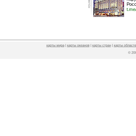
Росс
t.me
карты мира
|
карты океанов
|
карты стран
|
карты областе
© 2