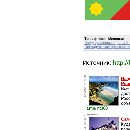
Типы флагов Мексики:
Государственные флаги Ме
Президентские флаги Мекс
Источник:
http://
Нац
Рос
Все
дос
Рос
объе
t.me/int360
Сам
Куда
пару