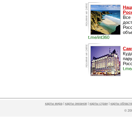
Нац
Рос
Все
дос
Рос
объе
t.me/int360
Сам
Куда
пару
Росс
t.me
карты мира
|
карты океанов
|
карты стран
|
карты областе
© 2