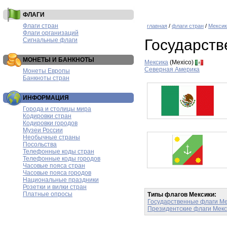
ФЛАГИ
Флаги стран
главная
/
флаги стран
/
Мексик
Флаги организаций
Сигнальные флаги
Государств
МОНЕТЫ И БАНКНОТЫ
Мексика
(Mexico)
Северная Америка
Монеты Европы
Банкноты стран
ИНФОРМАЦИЯ
Города и столицы мира
Кодировки стран
Кодировки городов
Музеи России
Необычные страны
Посольства
Телефонные коды стран
Телефонные коды городов
Часовые пояса стран
Часовые пояса городов
Национальные праздники
Розетки и вилки стран
Платные опросы
Типы флагов Мексики:
Государственные флаги Ме
Президентские флаги Мекс