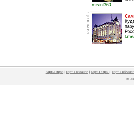
t.me/int360
Сам
Куда
пару
Росс
t.me
карты мира
|
карты океанов
|
карты стран
|
карты областе
© 2