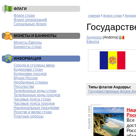
ФЛАГИ
Флаги стран
главная
/
флаги стран
/
Андорр
Флаги организаций
Сигнальные флаги
Государст
МОНЕТЫ И БАНКНОТЫ
Андорра
(Andorra)
Европа
Монеты Европы
Банкноты стран
ИНФОРМАЦИЯ
Города и столицы мира
Кодировки стран
Кодировки городов
Музеи России
Необычные страны
Посольства
Типы флагов Андорры:
Телефонные коды стран
Государственные флаги А
Телефонные коды городов
Часовые пояса стран
Часовые пояса городов
Национальные праздники
Нац
Розетки и вилки стран
Рос
Платные опросы
Все
дос
Рос
объе