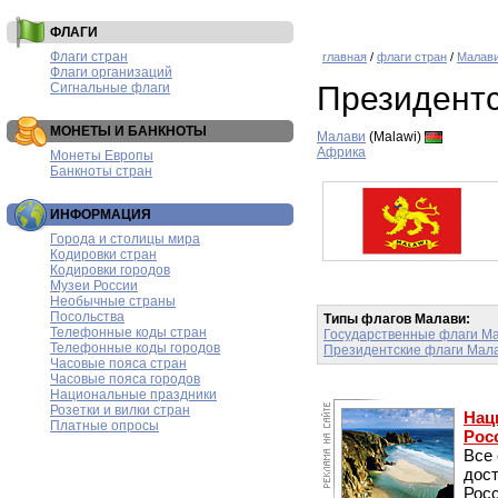
ФЛАГИ
Флаги стран
главная
/
флаги стран
/
Малав
Флаги организаций
Сигнальные флаги
Президент
МОНЕТЫ И БАНКНОТЫ
Малави
(Malawi)
Африка
Монеты Европы
Банкноты стран
ИНФОРМАЦИЯ
Города и столицы мира
Кодировки стран
Кодировки городов
Музеи России
Необычные страны
Посольства
Типы флагов Малави:
Телефонные коды стран
Государственные флаги М
Телефонные коды городов
Президентские флаги Мал
Часовые пояса стран
Часовые пояса городов
Национальные праздники
Розетки и вилки стран
Нац
Платные опросы
Рос
Все
дос
Рос