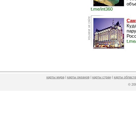
объе
t.me/int360
Сам
Куда
пару
Росс
t.me
карты мира
|
карты океанов
|
карты стран
|
карты областе
© 2