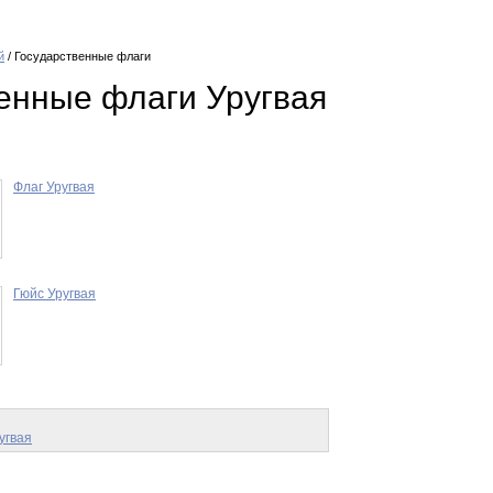
й
/ Государственные флаги
енные флаги Уругвая
Флаг Уругвая
Гюйс Уругвая
угвая