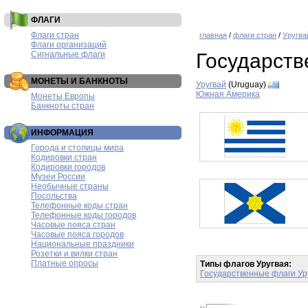
ФЛАГИ
Флаги стран
главная
/
флаги стран
/
Уругва
Флаги организаций
Сигнальные флаги
Государств
МОНЕТЫ И БАНКНОТЫ
Уругвай
(Uruguay)
Южная Америка
Монеты Европы
Банкноты стран
ИНФОРМАЦИЯ
Города и столицы мира
Кодировки стран
Кодировки городов
Музеи России
Необычные страны
Посольства
Телефонные коды стран
Телефонные коды городов
Часовые пояса стран
Часовые пояса городов
Национальные праздники
Розетки и вилки стран
Платные опросы
Типы флагов Уругвая:
Государственные флаги Ур