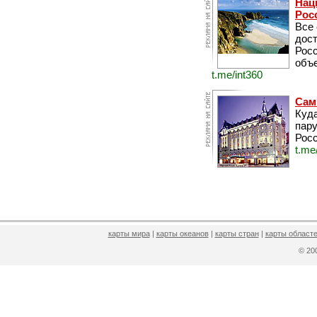
Нац
Рос
Все
дос
Рос
объе
t.me/int360
Сам
Куда
пару
Росс
t.me
карты мира
|
карты океанов
|
карты стран
|
карты областе
© 2