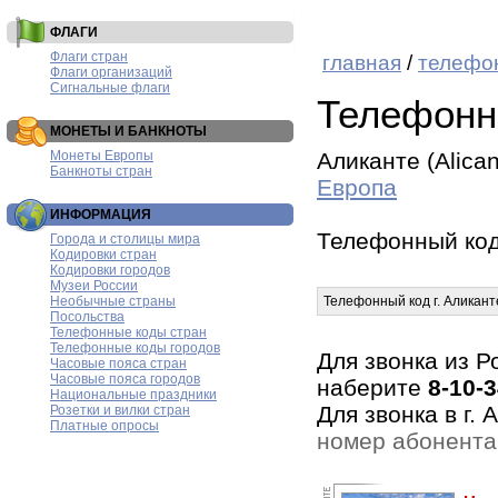
ФЛАГИ
Флаги стран
главная
/
телефо
Флаги организаций
Сигнальные флаги
Телефонн
МОНЕТЫ И БАНКНОТЫ
Монеты Европы
Аликанте (Alican
Банкноты стран
Европа
ИНФОРМАЦИЯ
Телефонный ко
Города и столицы мира
Кодировки стран
Кодировки городов
Музеи России
Необычные страны
Телефонный код г. Аликант
Посольства
Телефонные коды стран
Телефонные коды городов
Для звонка из Р
Часовые пояса стран
Часовые пояса городов
наберите
8-10-
Национальные праздники
Для звонка в г.
Розетки и вилки стран
Платные опросы
номер абонента