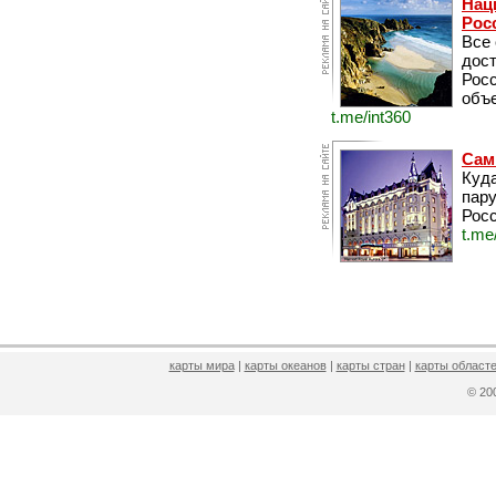
Нац
Рос
Все
дос
Рос
объе
t.me/int360
Сам
Куда
пару
Росс
t.me
карты мира
|
карты океанов
|
карты стран
|
карты областе
© 2