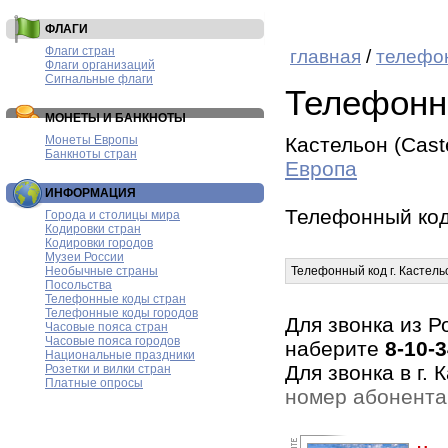
ФЛАГИ
Флаги стран
главная
/
телефо
Флаги организаций
Сигнальные флаги
Телефонн
МОНЕТЫ И БАНКНОТЫ
Монеты Европы
Кастельон (Cast
Банкноты стран
Европа
ИНФОРМАЦИЯ
Телефонный ко
Города и столицы мира
Кодировки стран
Кодировки городов
Музеи России
Необычные страны
Телефонный код г. Кастель
Посольства
Телефонные коды стран
Телефонные коды городов
Для звонка из Р
Часовые пояса стран
Часовые пояса городов
наберите
8-10-
Национальные праздники
Для звонка в г.
Розетки и вилки стран
Платные опросы
номер абонента