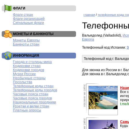
ФЛАГИ
Флаги стран
главная
/
телефонные коды го
Флаги организаций
Сигнальные флаги
Телефонны
МОНЕТЫ И БАНКНОТЫ
Вальядолид (Valladolid),
Исп
Европа
Монеты Европы
Банкноты стран
Телефонный код Испании:
3
ИНФОРМАЦИЯ
Телефонный код г. Вальяд
Города и столицы мира
Кодировки стран
Кодировки городов
Для звонка из России в г. 
Музеи России
Для звонка в г. Вальядолид
Необычные страны
Посольства
Телефонные коды стран
Наци
Телефонные коды городов
Все 
Часовые пояса стран
инте
Часовые пояса городов
прир
Национальные праздники
t.me/
Розетки и вилки стран
Платные опросы
Самы
Куда 