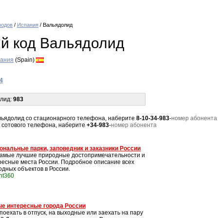
родов
/
Испания
/ Вальядолид
й код Вальядолид
ания
(Spain)
4
олид:
983
Вальядолид со стационарного телефона, наберите
8-10-34-983
-
номер абонента
 с сотового телефона, наберите
+34-983
-
номер абонента
ональные парки, заповедник и заказники России
самые лучшие природные достопримечательности и
ресные места России. Подробное описание всех
одных объектов в России.
int360
е интересные города России
поехать в отпуск, на выходные или заехать на пару