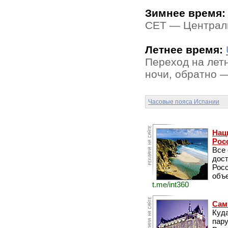
Зимнее время:
CET — Централь
Летнее время:
Переход на лет
ночи, обратно —
Часовые пояса Испании
Нац
Рос
Все
дос
Рос
объе
t.me/int360
Сам
Куда
пару