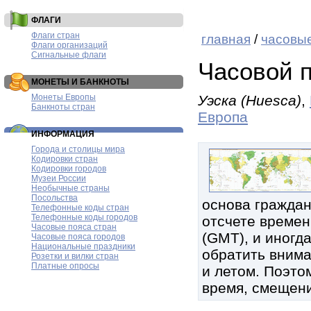
ФЛАГИ
Флаги стран
главная
/
часовые
Флаги организаций
Сигнальные флаги
Часовой п
МОНЕТЫ И БАНКНОТЫ
Монеты Европы
Уэска (Huesca)
,
Банкноты стран
Европа
ИНФОРМАЦИЯ
Города и столицы мира
Кодировки стран
Кодировки городов
Музеи России
Необычные страны
Посольства
основа граждан
Телефонные коды стран
Телефонные коды городов
отсчете времен
Часовые пояса стран
(GMT), и иногд
Часовые пояса городов
Национальные праздники
обратить внима
Розетки и вилки стран
Платные опросы
и летом. Поэтом
время, смещени