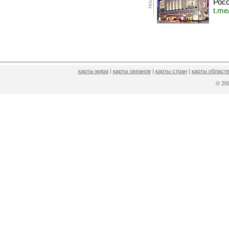
Росс
t.me
карты мира
|
карты океанов
|
карты стран
|
карты областе
© 2