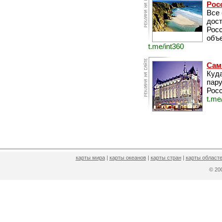
Рос
Все
дос
Рос
объе
t.me/int360
Сам
Куда
пару
Росс
t.me
карты мира
|
карты океанов
|
карты стран
|
карты областе
© 2