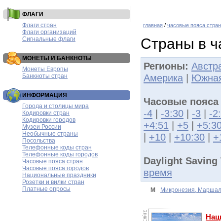
ФЛАГИ
Флаги стран
главная
/
часовые пояса стран
Флаги организаций
Сигнальные флаги
Страны в ч
МОНЕТЫ И БАНКНОТЫ
Регионы:
Австр
Монеты Европы
Америка
|
Южная
Банкноты стран
ИНФОРМАЦИЯ
Часовые пояса
Города и столицы мира
-4
|
-3:30
|
-3
|
-2
Кодировки стран
Кодировки городов
+4:51
|
+5
|
+5:3
Музеи России
Необычные страны
|
+10
|
+10:30
|
+
Посольства
Телефонные коды стран
Телефонные коды городов
Daylight Saving
Часовые пояса стран
Часовые пояса городов
время
Национальные праздники
Розетки и вилки стран
Платные опросы
М
Микронезия, Маршал
Нац