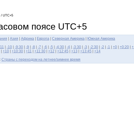
/ UTC+5
асовом поясе UTC+5
ания
|
Азия
|
Африка
|
Европа
|
Северная Америка
|
Южная Америка
-11
|
-10
|
-9:30
|
-9
|
-8
|
-7
|
-6
|
-5
|
-4:30
|
-4
|
-3:30
|
-3
|
-2:30
|
-2
|
-1
|
+0
|
+0:20
|
+
|
+10
|
+10:30
|
+11
|
+11:30
|
+12
|
+12:45
|
+13
|
+13:45
|
+14
:
Страны с переходом на летнее/зимнее время