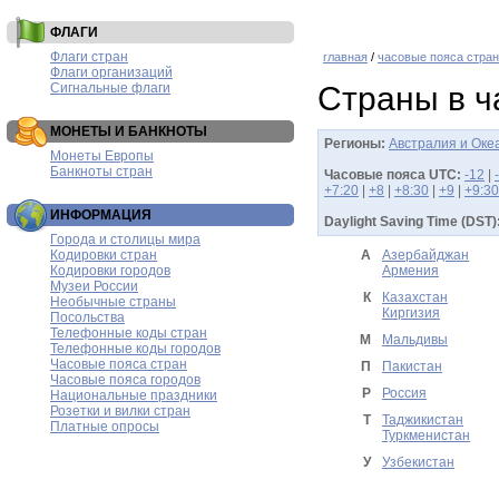
ФЛАГИ
Флаги стран
главная
/
часовые пояса стран
Флаги организаций
Сигнальные флаги
Страны в ч
МОНЕТЫ И БАНКНОТЫ
Регионы:
Австралия и Оке
Монеты Европы
Банкноты стран
Часовые пояса UTC:
-12
|
+7:20
|
+8
|
+8:30
|
+9
|
+9:30
ИНФОРМАЦИЯ
Daylight Saving Time (DST)
Города и столицы мира
Кодировки стран
А
Азербайджан
Кодировки городов
Армения
Музеи России
К
Казахстан
Необычные страны
Киргизия
Посольства
Телефонные коды стран
М
Мальдивы
Телефонные коды городов
Часовые пояса стран
П
Пакистан
Часовые пояса городов
Р
Россия
Национальные праздники
Розетки и вилки стран
Т
Таджикистан
Платные опросы
Туркменистан
У
Узбекистан