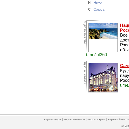
Н
Ниуэ
С
Самоа
Нац
Рос
Все
дос
Рос
объе
t.me/int360
Сам
Куда
пару
Росс
t.me
карты мира
|
карты океанов
|
карты стран
|
карты областе
© 2