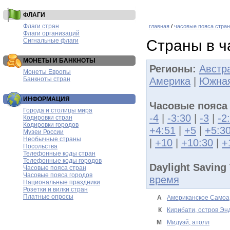
ФЛАГИ
Флаги стран
главная
/
часовые пояса стран
Флаги организаций
Сигнальные флаги
Страны в ч
МОНЕТЫ И БАНКНОТЫ
Регионы:
Австр
Монеты Европы
Америка
|
Южная
Банкноты стран
ИНФОРМАЦИЯ
Часовые пояса
Города и столицы мира
-4
|
-3:30
|
-3
|
-2
Кодировки стран
Кодировки городов
+4:51
|
+5
|
+5:3
Музеи России
Необычные страны
|
+10
|
+10:30
|
+
Посольства
Телефонные коды стран
Телефонные коды городов
Daylight Saving
Часовые пояса стран
Часовые пояса городов
время
Национальные праздники
Розетки и вилки стран
Платные опросы
А
Американское Самоа
К
Кирибати, остров Эн
М
Мидуэй, атолл