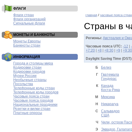
ФЛАГИ
Флаги стран
главная
/
часовые пояса стран
Флаги организаций
Сигнальные флаги
Страны в ч
МОНЕТЫ И БАНКНОТЫ
Регионы:
Австралия и Оке
Монеты Европы
Банкноты стран
Часовые пояса UTC:
-12
|
+7:20
|
+8
|
+8:30
|
+9
|
+9:30
ИНФОРМАЦИЯ
Daylight Saving Time (DST)
Города и столицы мира
Кодировки стран
Б
Белиз
Кодировки городов
Г
Гватемала
Музеи России
Гондурас
Необычные страны
Посольства
К
Канада
Телефонные коды стран
Коста-Рика
Телефонные коды городов
Часовые пояса стран
М
Мексика
Часовые пояса городов
Н
Никарагуа
Национальные праздники
Розетки и вилки стран
С
Сальвадор
Платные опросы
США
Ч
Чили, остров Пас
Э
Эквадор, Галапаг