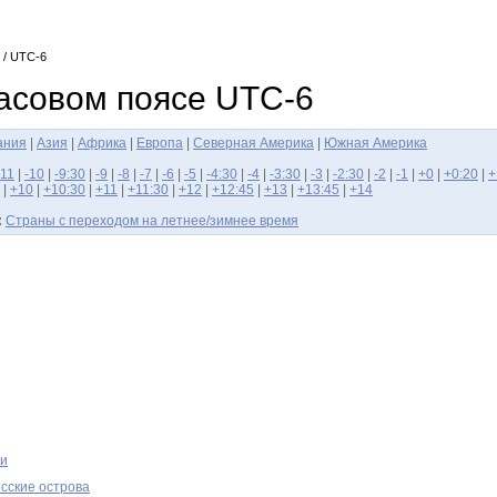
/ UTC-6
асовом поясе UTC-6
ания
|
Азия
|
Африка
|
Европа
|
Северная Америка
|
Южная Америка
-11
|
-10
|
-9:30
|
-9
|
-8
|
-7
|
-6
|
-5
|
-4:30
|
-4
|
-3:30
|
-3
|
-2:30
|
-2
|
-1
|
+0
|
+0:20
|
+
|
+10
|
+10:30
|
+11
|
+11:30
|
+12
|
+12:45
|
+13
|
+13:45
|
+14
:
Страны с переходом на летнее/зимнее время
хи
осские острова